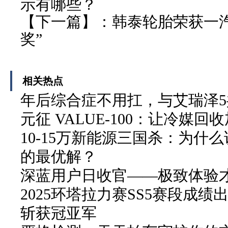
示有哪些？
【下一篇】：
韩泰轮胎荣获一汽
奖”
相关热点
年后综合症不用扛，与艾瑞泽
元征 VALUE-100：让冷媒
10-15万新能源三国杀：为什么说
的最优解？
深蓝用户日收官——极致体验
2025环塔拉力赛SS5赛段成绩
斩获冠亚军