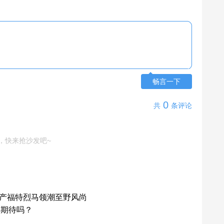
畅言一下
0
共
条评论
，快来抢沙发吧~
国产福特烈马领潮至野风尚
得期待吗？