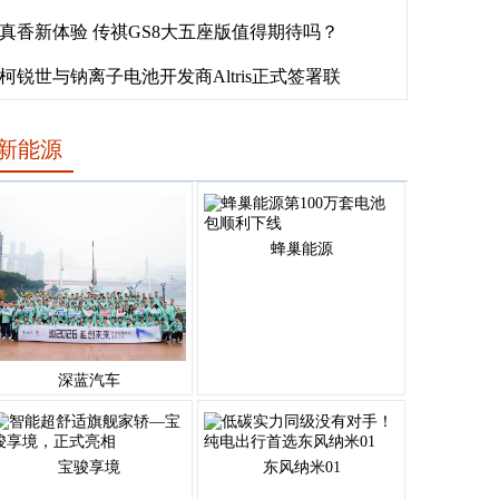
真香新体验 传祺GS8大五座版值得期待吗？
柯锐世与钠离子电池开发商Altris正式签署联
新能源
蜂巢能源
深蓝汽车
宝骏享境
东风纳米01