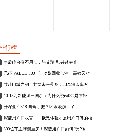
排行榜
年后综合症不用扛，与艾瑞泽5共赴春光
元征 VALUE-100：让冷媒回收加注，高效又省
共赴山城之约，共绘未来蓝图：2025深蓝车友
10-15万新能源三国杀：为什么说eπ007是年轻
开深蓝 G318 自驾，把 318 浪漫演活了
深蓝用户日收官——极致体验才是用户口碑的核
300位车主嗨翻重庆！深蓝用户日如何“玩”转