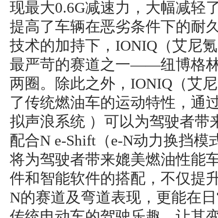
现最大0.6G减速力，大幅减轻
提高了车辆在恶劣条件下的耐
技术的加持下，IONIQ（艾尼氪
最严苛的赛道之一——纽博格
两圈。除此之外，IONIQ（艾尼
了传统燃油车的运动特性，通过N Act
拟声浪系统 ）可以为驾驶者带
配合N e-Shift（e-N动力
将为驾驶者带来媲美燃油性能
件和智能软件的搭配，不仅提升了
N的赛道及弯道表现，更能在
传统电动车的驾驶乐趣，让其