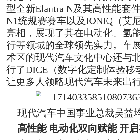
型全新Elantra N及其高性能套件
N1统规赛赛车以及IONIQ（艾
亮相，展现了其在电动化、氢
行等领域的全球领先实力。车展
术区的现代汽车文化中心还与
行了DICE（数字化定制体验
让更多人领略现代汽车未来出
现代汽车中国事业总裁吴益均
高性能 电动化双向赋能 开