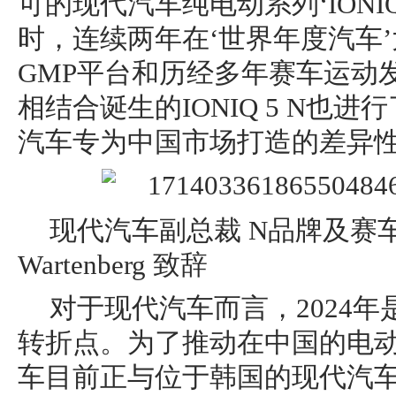
可的现代汽车纯电动系列‘IONI
时，连续两年在‘世界年度汽车’
GMP平台和历经多年赛车运动
相结合诞生的IONIQ 5 N也
汽车专为中国市场打造的差异性
现代汽车副总裁 N品牌及赛车
Wartenberg 致辞
对于现代汽车而言，2024
转折点。为了推动在中国的电
车目前正与位于韩国的现代汽