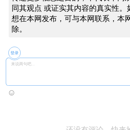
同其观点 或证实其内容的真实性。
想在本网发布，可与本网联系，本
除。
登录
还没有评论，快来