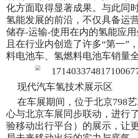
化方面取得显著成果。与此同
氢能发展的前沿，不仅具备运营
储存-运输-使用在内的氢能应
且在行业内创造了许多“第一”
料电池车、氢燃料电池车销量
现代汽车氢技术展示区
在车展期间，位于北京798
心与北京车展同步联动，进行了
验移动出行平台）的展示，让