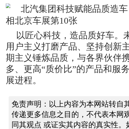
以匠心科技，造品质好车。
用户主义打磨产品、坚持创新
期主义锤炼品质，与各界伙伴
多、更高“质价比”的产品和服
展进程。
免责声明：以上内容为本网站转自
传递更多信息之目的，不代表本网
同其观点 或证实其内容的真实性。