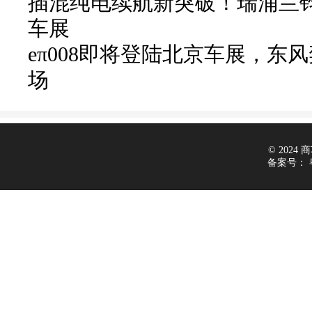
插混纯电续航新突破！瑞浦兰钧
车展
eπ008即将登陆北京车展，东
场
© 2024 商车
备案号：