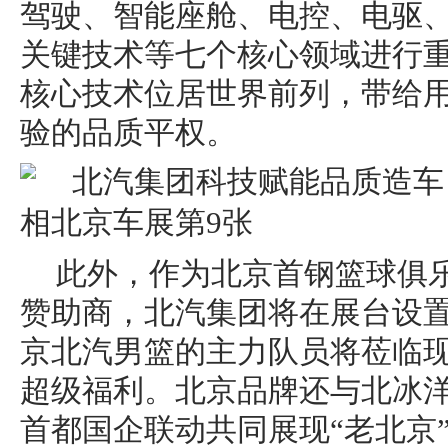
驾驶、智能座舱、电控、电驱
关键技术等七个核心领域进行重
核心技术位居世界前列，带给
验的品质平权。
此外，作为北京首钢篮球俱
赞助商，北汽集团将在展台设
京北汽男篮的主力队员将莅临
超级福利。北京品牌还与北冰
首都国企联动共同展现“老北京