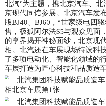
北汽”为主题，携北京汽车、北
京现代同馆参展。北京汽车发
版BJ40、BJ60，“世家级电四驱
售，极狐阿尔法S5与观众见面
的享界揭开神秘面纱，北京现
相。北汽还在车展现场特设科
了多项电动化、智能化领域的
车展打造为匠心科技和品质造