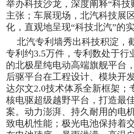
举办科技沙龙，深度阐释“科技
主张；车展现场，北汽科技展
化，直观地呈现“科技北汽”的
北汽专利墙秀出科技积淀，
专利约3.5万件，专利数处于
的北极星纯电动高端旗舰平台
后驱平台在工程设计、模块开
达尔文2.0技术体系全新框架
核电驱超级越野平台，打造最佳
案。动力澎湃、持久耐用的电
致电机性能；极光电池保持着交