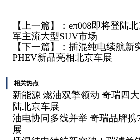
【上一篇】：
eπ008即将登
军主流大型SUV市场
【下一篇】：
插混纯电续航新
PHEV新品亮相北京车展
相关热点
新能源 燃油双擎领动 奇瑞四
陆北京车展
油电协同多线并举 奇瑞品牌携
展